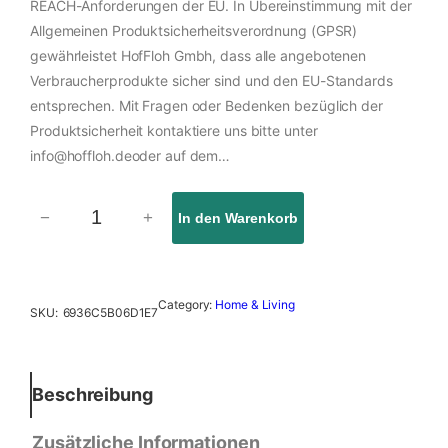
REACH-Anforderungen der EU. In Übereinstimmung mit der
Allgemeinen Produktsicherheitsverordnung (GPSR)
gewährleistet HofFloh Gmbh, dass alle angebotenen
Verbraucherprodukte sicher sind und den EU-Standards
entsprechen. Mit Fragen oder Bedenken bezüglich der
Produktsicherheit kontaktiere uns bitte unter
info@hoffloh.deoder auf dem…
−
+
In den Warenkorb
S
c
h
ü
Category:
Home & Living
SKU:
6936C5B06D1E7
r
z
e
a
Beschreibung
u
s
Zusätzliche Informationen
B