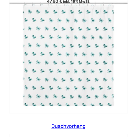
47,60
€
inkl. 19% MwSt.
Duschvorhang