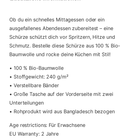
i
o
Ob du ein schnelles Mittagessen oder ein
-
B
ausgefallenes Abendessen zubereitest – eine
a
Schürze schützt dich vor Spritzern, Hitze und
u
Schmutz. Bestelle diese Schürze aus 100 % Bio-
m
w
Baumwolle und rocke deine Küchen mit Stil!
o
l
• 100 % Bio-Baumwolle
l
• Stoffgewicht: 240 g/m²
e
• Verstellbare Bänder
M
• Große Tasche auf der Vorderseite mit zwei
e
n
Unterteilungen
g
• Rohprodukt wird aus Bangladesch bezogen
e
Age restrictions: Für Erwachsene
EU Warranty: 2 Jahre