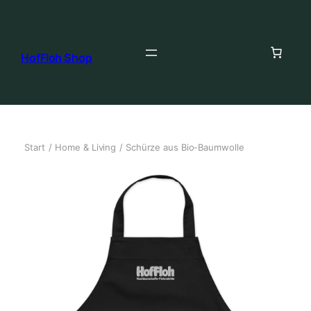
HofFloh Shop
Start
/
Home & Living
/ Schürze aus Bio-Baumwolle