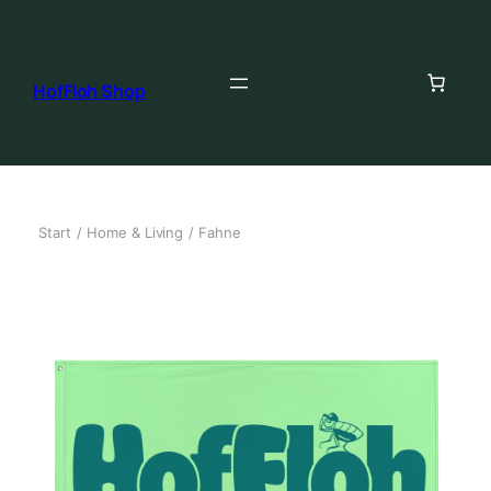
HofFloh Shop
Start
/
Home & Living
/ Fahne