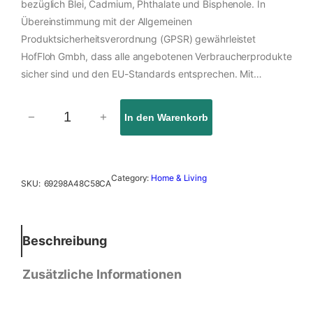
bezüglich Blei, Cadmium, Phthalate und Bisphenole. In
Übereinstimmung mit der Allgemeinen
Produktsicherheitsverordnung (GPSR) gewährleistet
HofFloh Gmbh, dass alle angebotenen Verbraucherprodukte
sicher sind und den EU-Standards entsprechen. Mit…
−
+
In den Warenkorb
F
a
h
n
Category:
Home & Living
SKU:
69298A48C58CA
e
M
e
n
Beschreibung
g
e
Zusätzliche Informationen