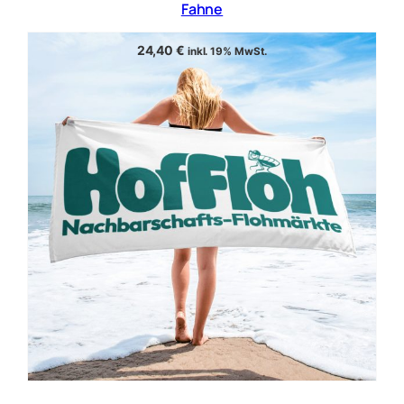
Fahne
24,40
€
inkl. 19% MwSt.