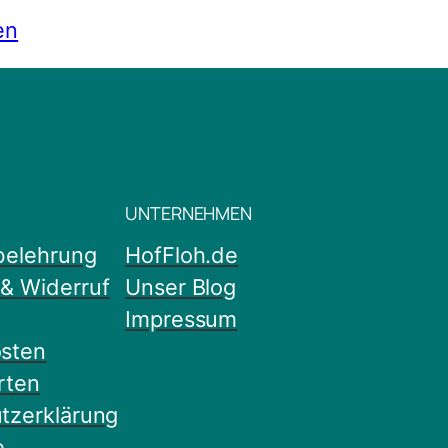
en
UNTERNEHMEN
belehrung
HofFloh.de
& Widerruf
Unser Blog
Impressum
sten
rten
tzerklärung
e