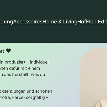
idung
Accessoires
Home & Living
HofFloh Edi
st 💚
n produziert – individuell,
iten dafür mit einem
u das herstellt, was du
ücksendungen und schonen
röße, Farbe) sorgfältig –