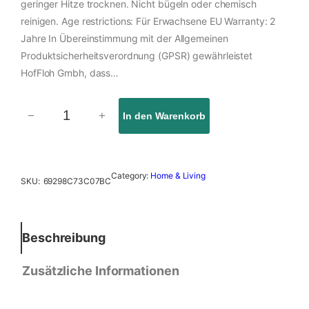
geringer Hitze trocknen. Nicht bügeln oder chemisch
reinigen. Age restrictions: Für Erwachsene EU Warranty: 2
Jahre In Übereinstimmung mit der Allgemeinen
Produktsicherheitsverordnung (GPSR) gewährleistet
HofFloh Gmbh, dass…
−
+
In den Warenkorb
D
u
s
c
Category:
Home & Living
SKU:
69298C73C07BC
h
v
o
r
Beschreibung
h
a
Zusätzliche Informationen
n
g
M