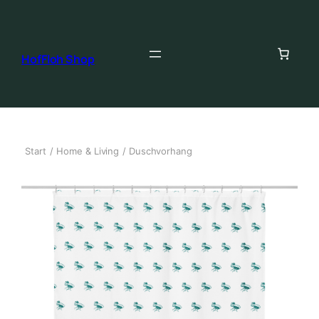
HofFloh Shop
Start
/
Home & Living
/ Duschvorhang