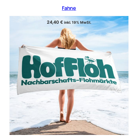
Fahne
24,40
€
inkl. 19% MwSt.