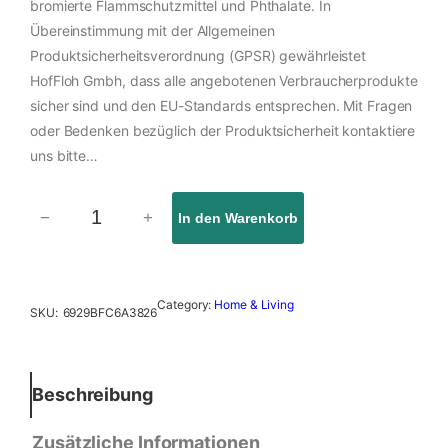
bromierte Flammschutzmittel und Phthalate. In
Übereinstimmung mit der Allgemeinen
Produktsicherheitsverordnung (GPSR) gewährleistet
HofFloh Gmbh, dass alle angebotenen Verbraucherprodukte
sicher sind und den EU-Standards entsprechen. Mit Fragen
oder Bedenken bezüglich der Produktsicherheit kontaktiere
uns bitte…
−
+
In den Warenkorb
M
a
u
s
Category:
Home & Living
SKU:
6929BFC6A3826
p
a
d
M
Beschreibung
e
n
Zusätzliche Informationen
g