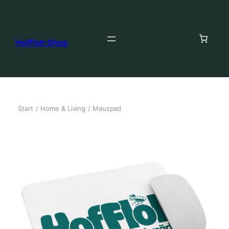
HofFloh Shop
Start
/
Home & Living
/ Mauspad