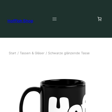
HofFloh Shop
Start
/
Tassen & Gläser
/ Schwarze glänzende Tasse