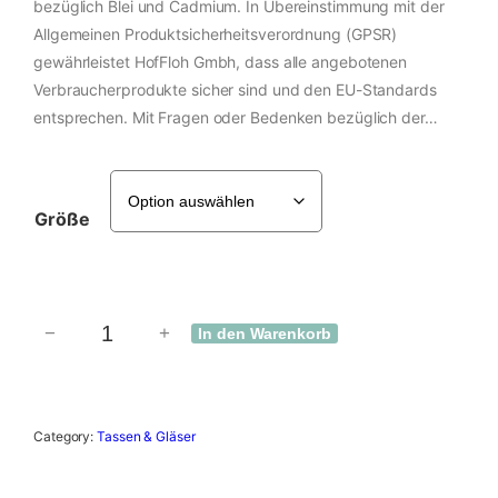
bezüglich Blei und Cadmium. In Übereinstimmung mit der
Allgemeinen Produktsicherheitsverordnung (GPSR)
gewährleistet HofFloh Gmbh, dass alle angebotenen
Verbraucherprodukte sicher sind und den EU-Standards
entsprechen. Mit Fragen oder Bedenken bezüglich der…
Größe
−
+
In den Warenkorb
S
c
h
w
Category:
Tassen & Gläser
a
r
z