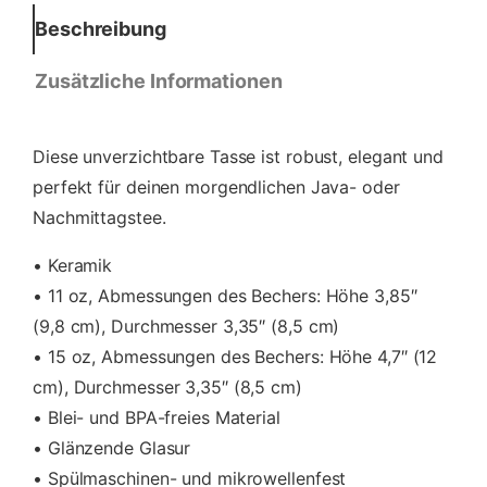
e
Beschreibung
g
l
Zusätzliche Informationen
ä
n
z
Diese unverzichtbare Tasse ist robust, elegant und
e
n
perfekt für deinen morgendlichen Java- oder
d
Nachmittagstee.
e
T
• Keramik
a
• 11 oz, Abmessungen des Bechers: Höhe 3,85″
s
(9,8 cm), Durchmesser 3,35″ (8,5 cm)
s
e
• 15 oz, Abmessungen des Bechers: Höhe 4,7″ (12
M
cm), Durchmesser 3,35″ (8,5 cm)
e
• Blei- und BPA-freies Material
n
g
• Glänzende Glasur
e
• Spülmaschinen- und mikrowellenfest