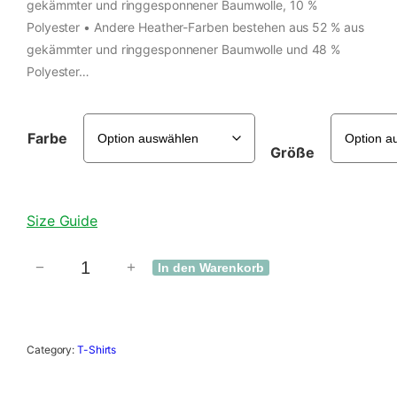
gekämmter und ringgesponnener Baumwolle, 10 %
Polyester • Andere Heather-Farben bestehen aus 52 % aus
gekämmter und ringgesponnener Baumwolle und 48 %
Polyester…
Farbe
Größe
Size Guide
−
+
In den Warenkorb
L
o
c
k
Category:
T-Shirts
e
r
e