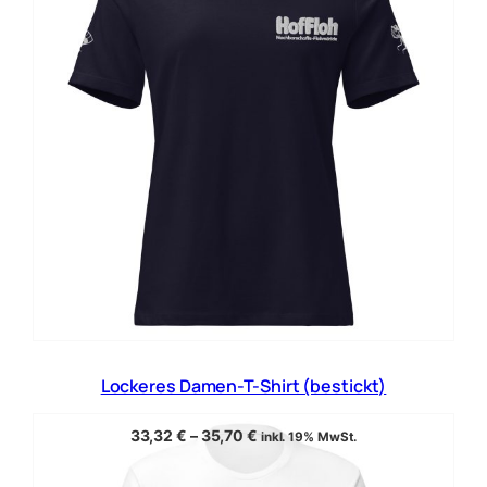
Lockeres Damen-T-Shirt (bestickt)
33,32
€
–
35,70
€
inkl. 19% MwSt.