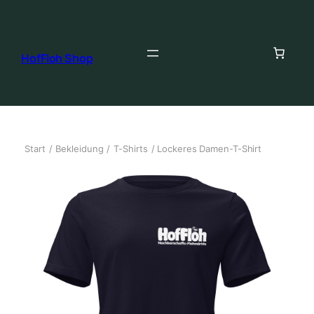
HofFloh Shop
Start
/
Bekleidung
/
T-Shirts
/ Lockeres Damen-T-Shirt