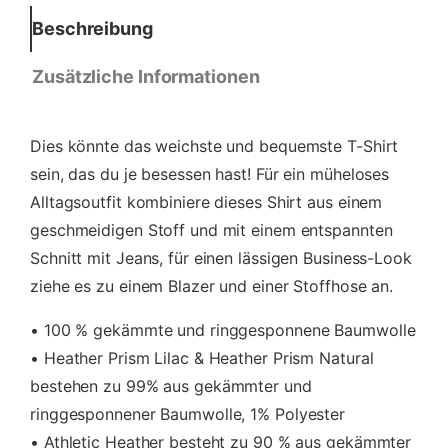
s
Beschreibung
D
a
Zusätzliche Informationen
m
e
n
Dies könnte das weichste und bequemste T-Shirt
-
T
sein, das du je besessen hast! Für ein müheloses
-
Alltagsoutfit kombiniere dieses Shirt aus einem
S
geschmeidigen Stoff und mit einem entspannten
h
Schnitt mit Jeans, für einen lässigen Business-Look
i
r
ziehe es zu einem Blazer und einer Stoffhose an.
t
M
• 100 % gekämmte und ringgesponnene Baumwolle
e
• Heather Prism Lilac & Heather Prism Natural
n
bestehen zu 99% aus gekämmter und
g
e
ringgesponnener Baumwolle, 1% Polyester
• Athletic Heather besteht zu 90 % aus gekämmter