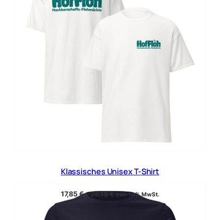
Klassisches Unisex T-Shirt
17,85
€
–
26,18
€
inkl. 19% MwSt.