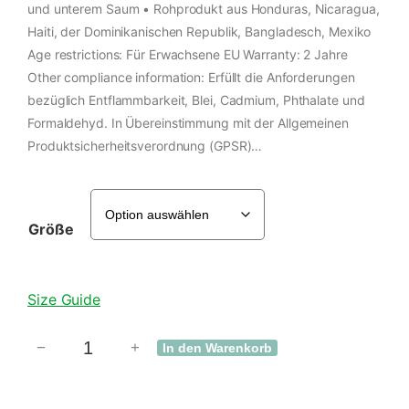
und unterem Saum • Rohprodukt aus Honduras, Nicaragua,
Haiti, der Dominikanischen Republik, Bangladesch, Mexiko
Age restrictions: Für Erwachsene EU Warranty: 2 Jahre
Other compliance information: Erfüllt die Anforderungen
bezüglich Entflammbarkeit, Blei, Cadmium, Phthalate und
Formaldehyd. In Übereinstimmung mit der Allgemeinen
Produktsicherheitsverordnung (GPSR)…
Größe
Size Guide
−
+
In den Warenkorb
U
n
i