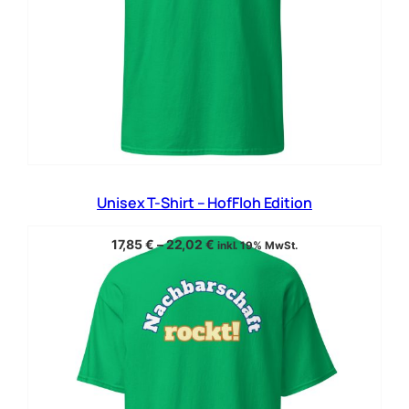
Unisex T-Shirt – HofFloh Edition
17,85
€
–
22,02
€
inkl. 19% MwSt.