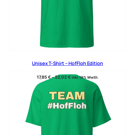
Unisex T-Shirt – HofFloh Edition
17,85
€
–
22,02
€
inkl. 19% MwSt.