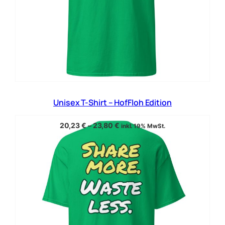
Unisex T-Shirt – HofFloh Edition
20,23
€
–
23,80
€
inkl. 19% MwSt.