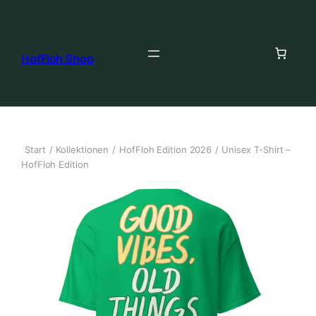
HofFloh Shop
Start
/
Kollektionen
/
HofFloh Edition 2026
/ Unisex T-Shirt –
HofFloh Edition