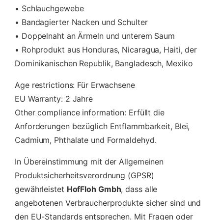
i
• Schlauchgewebe
t
i
• Bandagierter Nacken und Schulter
o
• Doppelnaht an Ärmeln und unterem Saum
n
• Rohprodukt aus Honduras, Nicaragua, Haiti, der
M
Dominikanischen Republik, Bangladesch, Mexiko
e
n
Age restrictions: Für Erwachsene
g
e
EU Warranty: 2 Jahre
Other compliance information: Erfüllt die
Anforderungen bezüglich Entflammbarkeit, Blei,
Cadmium, Phthalate und Formaldehyd.
In Übereinstimmung mit der Allgemeinen
Produktsicherheitsverordnung (GPSR)
gewährleistet
HofFloh Gmbh
, dass alle
angebotenen Verbraucherprodukte sicher sind und
den EU-Standards entsprechen. Mit Fragen oder