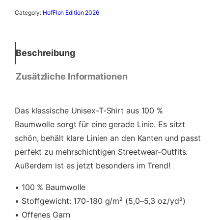
s
Category:
HofFloh Edition 2026
e
x
T
-
Beschreibung
S
h
Zusätzliche Informationen
i
r
t
Das klassische Unisex-T-Shirt aus 100 %
–
H
Baumwolle sorgt für eine gerade Linie. Es sitzt
o
schön, behält klare Linien an den Kanten und passt
f
perfekt zu mehrschichtigen Streetwear-Outfits.
F
Außerdem ist es jetzt besonders im Trend!
l
o
• 100 % Baumwolle
h
E
• Stoffgewicht: 170-180 g/m² (5,0–5,3 oz/yd²)
d
• Offenes Garn