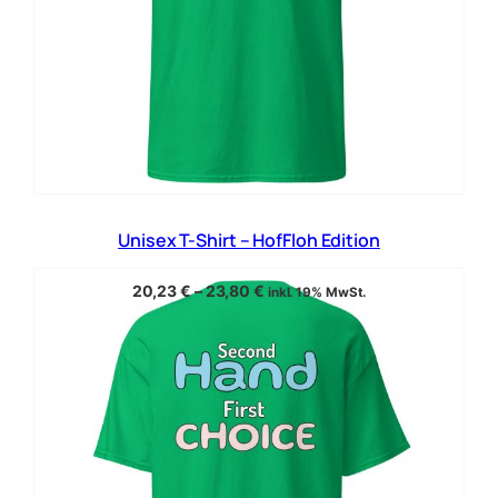
Unisex T-Shirt – HofFloh Edition
20,23
€
–
23,80
€
inkl. 19% MwSt.