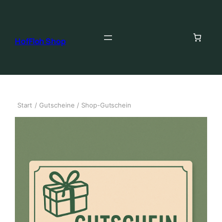
HofFloh Shop
Start
/
Gutscheine
/ Shop-Gutschein