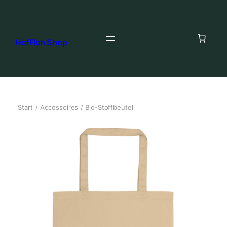
HofFloh Shop
Start
/
Accessoires
/ Bio-Stoffbeutel