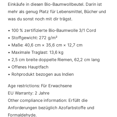
l
Einkäufe in diesen Bio-Baumwollbeutel. Darin ist
M
mehr als genug Platz für Lebensmittel, Bücher und
e
was du sonst noch mit dir trägst.
n
g
• 100 % zertifizierte Bio-Baumwolle 3/1 Cord
e
• Stoffgewicht: 272 g/m²
• Maße: 40,6 cm × 35,6 cm × 12,7 cm
• Maximale Traglast: 13,6 kg
• 2,5 cm breite doppelte Riemen, 62,2 cm lang
• Offenes Hauptfach
• Rohprodukt bezogen aus Indien
Age restrictions: Für Erwachsene
EU Warranty: 2 Jahre
Other compliance information: Erfüllt die
Anforderungen bezüglich Azofarbstoffe und
Formaldehyde.