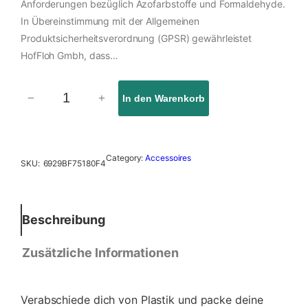
Anforderungen bezüglich Azofarbstoffe und Formaldehyde.
In Übereinstimmung mit der Allgemeinen
Produktsicherheitsverordnung (GPSR) gewährleistet
HofFloh Gmbh, dass…
−
+
In den Warenkorb
B
i
o
-
Category:
Accessoires
SKU:
6929BF75180F4
S
t
o
f
Beschreibung
f
b
Zusätzliche Informationen
e
u
t
Verabschiede dich von Plastik und packe deine
e